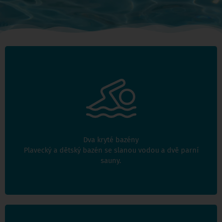
2 kryté bazény umístěné v jedné hale. Plavecký areál
vhodný i pro návštěvu rodin s dětmi.
Dva kryté bazény
Návštěvní doba
Plavecký a dětský bazén se slanou vodou a dvě parní
sauny.