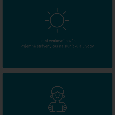
Venkovní bazén je v provozu během letních měsíců.
Letní venkovní bazén
Návštěvní doba
Příjemně strávený čas na sluníčku a u vody.
Kurzy pro děti od 6 do 18 let a plavání rodičů s dětmi
od 3. let. Kurzy jsou věnovány výuce plaveckých
způsobů a kondičnímu plavání.