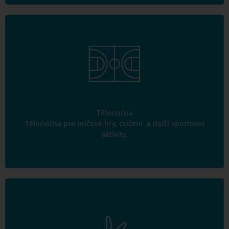
Rezervace je možné provádět ve volných termínech.
Neváhejte nás kontaktovat.
Tělocvična
Tělocvična pro míčové hry, cvičení a další sportovní
Více informací
aktivity.