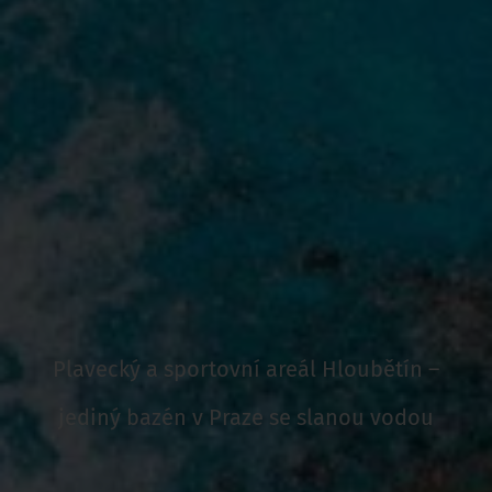
Plavecký a sportovní areál Hloubětín –
jediný bazén v Praze se slanou vodou