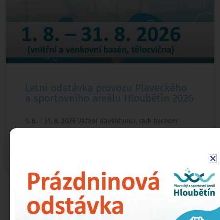
Letní odstávka provozu Plaveckého
a sportovního areálu Hloubětín 2026
1. 8. – 31. 8. 2026 Vážení návštěvníci, rádi bychom
ČÍST »
15. 7. 2026
Za slanou vodou nemusíte až k moři.
Navštivte Plavecký a sportovní areál s přisolovanou vodou v
Praze 9,