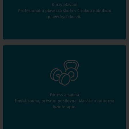
Kurzy plavání
Profesionální plavecká škola s širokou nabídkou
plaveckých kurzů.
Více informací
Ve Sparring Point Hloubětín se můžete přijít ohřát do
roztopené sauny, odpočinout na masáž, zničit se do
posilovny nebo jen na výborné kafe.
Fitness a sauna
Finská sauna, privátní posilovna. Masáže a odborná
fyzioterapie.
Více informací