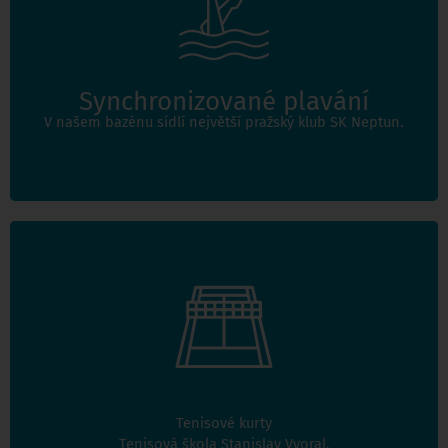
Neptun všestranně rozvíjí mladé sportovce, kteří jsou
úspěšní u nás i v zahraničí.
Synchronizované plavání
V našem bazénu sídlí největší pražský klub SK Neptun.
Více informací
V tenisovém areálu Hloubětín jsou dva tenisové kurty.
Přes zimu je v provozu nafukovací tenisová dvouhala.
Tenisové kurty
Více informací
Tenisová škola Stanislav Vyoral.