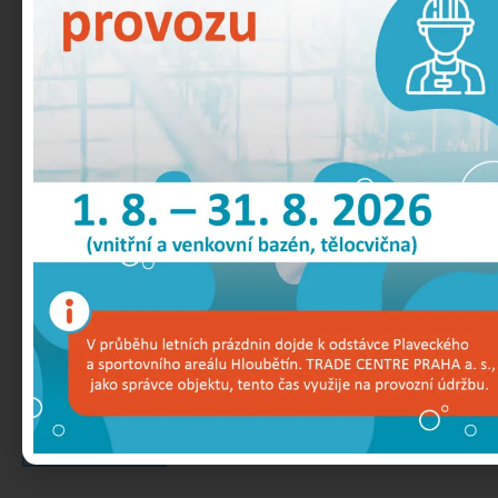
200 m od stanice metra B – Hloubětín.
Bazén Hloubětín jako
první
v České republice nabídl slanou
vodu.
Dva kryté a jeden venkovní bazén s teplotou 26,5 – 27,5 °C.
slaná voda má přirozené antiseptické účinky,
nezpůsobuje pálení a červenání očí.
slaná voda uvolňuje svalstvo, působí regeneračně na
nervovou soustavu a tím vytváří pocit svěžesti moře.
slaná voda je v Hloubětíně v koncentraci 0,5 % na litr
– pro zajímavost moře má salinitu od 2 do 3,8 % na
litr.
Akceptujeme pouze kartu MULTISPORT BENEFIT
O NÁS