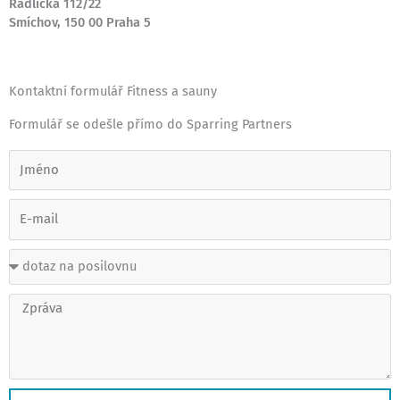
Radlická 112/22
Smíchov, 150 00 Praha 5
Kontaktní formulář Fitness a sauny
Formulář se odešle přímo do Sparring Partners
J
m
é
E
n
-
o
m
P
a
ř
i
e
l
Z
d
p
m
r
ě
á
t
v
a