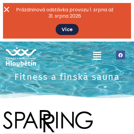
Přeskočit
na
Prázdninová odstávka provozu 1. srpna až
obsah
31. srpna 2026
Více
F
Menu
a
c
e
b
o
o
Fitness a finská sauna
k