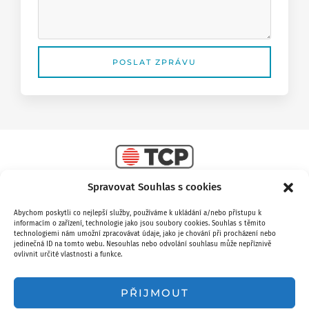
POSLAT ZPRÁVU
Alternative:
Spravovat Souhlas s cookies
Správce areálu a provozovatel bazénu a tělocvičny.
Abychom poskytli co nejlepší služby, používáme k ukládání a/nebo přístupu k
informacím o zařízení, technologie jako jsou soubory cookies. Souhlas s těmito
technologiemi nám umožní zpracovávat údaje, jako je chování při procházení nebo
jedinečná ID na tomto webu. Nesouhlas nebo odvolání souhlasu může nepříznivě
ovlivnit určité vlastnosti a funkce.
PŘIJMOUT
Objekt je ve vlastnictví hlavního města Prahy.