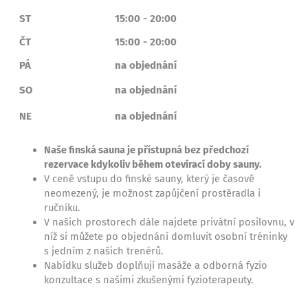
ST
15:00 - 20:00
ČT
15:00 - 20:00
PÁ
na objednání
SO
na objednání
NE
na objednání
Naše finská sauna je přístupná bez předchozí
rezervace kdykoliv během otevírací doby sauny.
V ceně vstupu do finské sauny, který je časově
neomezený, je možnost zapůjčení prostěradla i
ručníku.
V našich prostorech dále najdete privátní posilovnu, v
níž si můžete po objednání domluvit osobní tréninky
s jedním z našich trenérů.
Nabídku služeb doplňují masáže a odborná fyzio
konzultace s našimi zkušenými fyzioterapeuty.