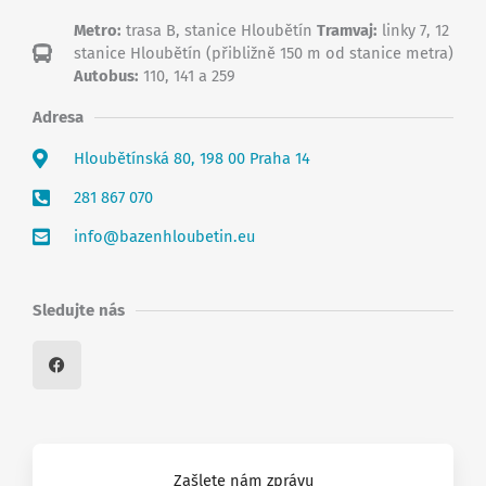
Metro:
trasa B, stanice Hloubětín
Tramvaj:
linky 7, 12
stanice Hloubětín (přibližně 150 m od stanice metra)
Autobus:
110, 141 a 259
Adresa
Hloubětínská 80, 198 00 Praha 14
281 867 070
info@bazenhloubetin.eu
Sledujte nás
F
a
c
e
b
o
o
k
Zašlete nám zprávu