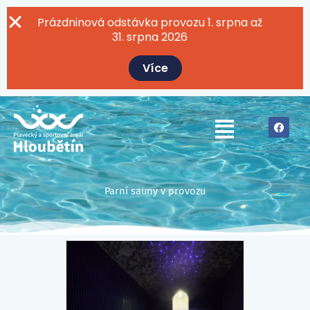
Přeskočit
na
Prázdninová odstávka provozu 1. srpna až
obsah
31. srpna 2026
Více
F
Menu
a
c
e
b
o
o
k
Parní sauny v provozu