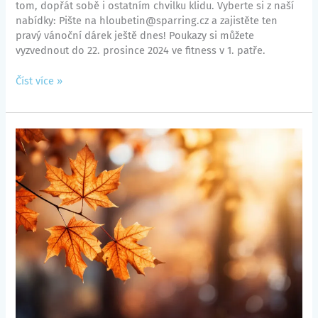
tom, dopřát sobě i ostatním chvilku klidu. Vyberte si z naší
nabídky: Pište na hloubetin@sparring.cz a zajistěte ten
pravý vánoční dárek ještě dnes! Poukazy si můžete
vyzvednout do 22. prosince 2024 ve fitness v 1. patře.
Číst více »
Otevírací
doba
ve
svátek
28.
10.
a
o
podzimních
prázdninách