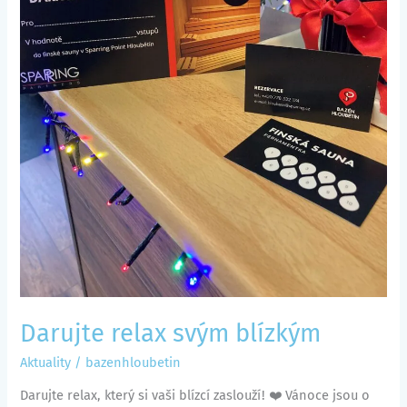
Darujte relax svým blízkým
Aktuality
/
bazenhloubetin
Darujte relax, který si vaši blízcí zaslouží! ❤️ Vánoce jsou o