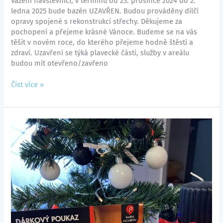
Vážení návštěvníci, v termínu od 23. prosince 2024 do 2.
ledna 2025 bude bazén UZAVŘEN. Budou prováděny dílčí
opravy spojené s rekonstrukcí střechy. Děkujeme za
pochopení a přejeme krásné Vánoce. Budeme se na vás
těšit v novém roce, do kterého přejeme hodně štěstí a
zdraví. Uzavření se týká plavecké části, služby v areálu
budou mít otevřeno/zavřeno
Číst více »
Darujte
relax
svým
blízkým