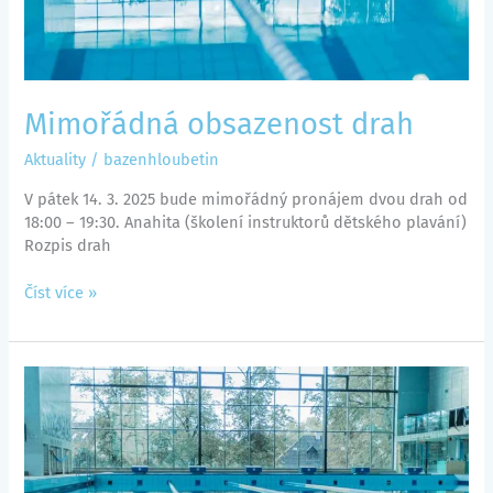
Mimořádná obsazenost drah
Aktuality
/
bazenhloubetin
V pátek 14. 3. 2025 bude mimořádný pronájem dvou drah od
18:00 – 19:30. Anahita (školení instruktorů dětského plavání)
Rozpis drah
Číst více »
Ukázkové
hodiny
plavání
pro
rodiče