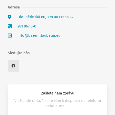
Adresa
Hloubětínská 80, 198 00 Praha 14
281 867 070
info@bazenhloubetin.eu
Sledujte nás
F
a
c
e
b
o
o
k
Zašlete nám zprávu
V případě dotazů jsme vám k dispozici na telefonu
nebo e-mailu.