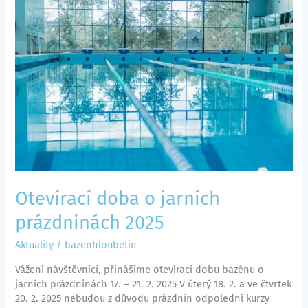
doba
o
jarních
prázdninách
2025
Otevírací doba o jarních
prázdninách 2025
Aktuality
/
bazenhloubetin
Vážení návštěvníci, přinášíme otevírací dobu bazénu o
jarních prázdninách 17. – 21. 2. 2025 V úterý 18. 2. a ve čtvrtek
20. 2. 2025 nebudou z důvodu prázdnin odpolední kurzy