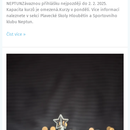
NEPTUNZávaznou přihlášku nejpozději do 2. 2. 2025.
Kapacita kurzů je omezená.Kurzy v pondělí. Více informací
naleznete v sekci Plavecké školy Hloubětín a Sportovního
klubu Neptun.
Číst více »
Vánoční
otevírací
doba