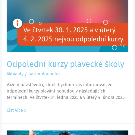
Odpolední kurzy plavecké školy
Aktuality
/
bazenhloubetin
Vážení návštěvníci, chtěli bychom vás informovat, že
odpolední kurzy plavání nebudou v následujících
termínech: Ve čtvrtek 31. ledna 2025 a v úterý 4. února 2025.
Číst více »
Přihlášky