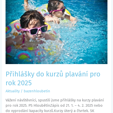
do
kurzů
plavání
pro
rok
2025
Přihlášky do kurzů plavání pro
rok 2025
Aktuality
/
bazenhloubetin
Vážení návštěvníci, spustili jsme přihlášky na kurzy plavání
pro rok 2025. PS HloubětínZápis od 21. 1. – 4. 2. 2025 nebo
do vyprodání kapacity kurzů.Kurzy úterý a čtvrtek. SK