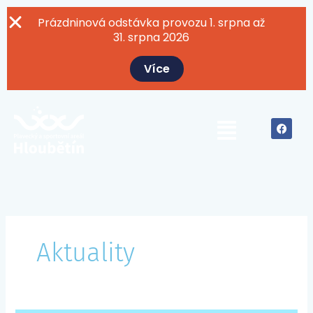
Přeskočit
na
Prázdninová odstávka provozu 1. srpna až
obsah
31. srpna 2026
Více
F
Menu
a
c
e
b
o
o
k
Aktuality