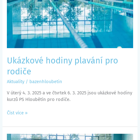
Ukázkové hodiny plavání pro
rodiče
Aktuality
/
bazenhloubetin
V úterý 4. 3. 2025 a ve čtvrtek 6. 3. 2025 jsou ukázkové hodiny
kurzů PS Hloubětín pro rodiče.
Číst více »
Otevírací