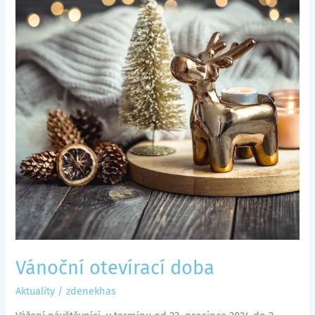
Vánoční otevírací doba
Aktuality
/
zdenekhas