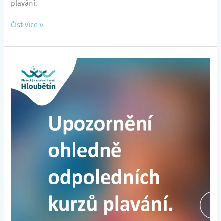
plavání.
Číst více »
Odpolední
kurzy
plavecké
školy